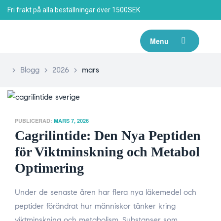
Fri frakt på alla beställningar över 1500SEK
Menu
>
Blogg
>
2026
>
mars
PUBLICERAD:
MARS 7, 2026
Cagrilintide: Den Nya Peptiden
för Viktminskning och Metabol
Optimering
Under de senaste åren har flera nya läkemedel och
peptider förändrat hur människor tänker kring
viktminskning och metabolism. Substanser som