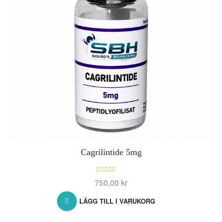
Cagrilintide 5mg
Betygsatt
750,00
kr
5.00
av 5
LÄGG TILL I VARUKORG