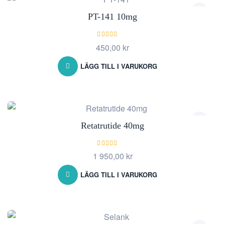
PT-141 10mg
Betygsatt
450,00
kr
5.00
av 5
LÄGG TILL I VARUKORG
Retatrutide 40mg
Betygsatt
1 950,00
kr
5.00
av 5
LÄGG TILL I VARUKORG