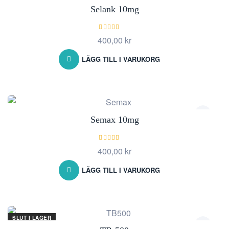
Selank 10mg
Betygsatt
400,00
kr
5.00
av 5
LÄGG TILL I VARUKORG
Semax 10mg
Betygsatt
400,00
kr
5.00
av 5
LÄGG TILL I VARUKORG
SLUT I LAGER