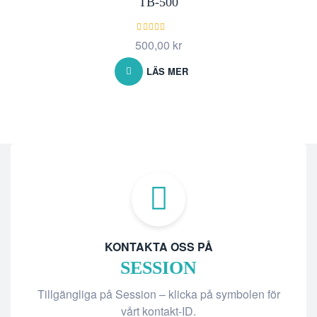
TB-500
Betygsatt
500,00
kr
5.00
av 5
LÄS MER
KONTAKTA OSS PÅ
SESSION
Tillgängliga på Session – klicka på symbolen för
vårt kontakt-ID.