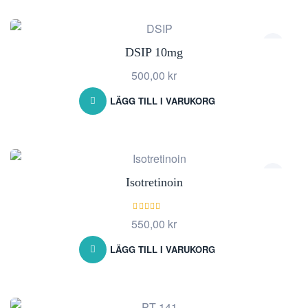
DSIP 10mg
500,00
kr
LÄGG TILL I VARUKORG
Isotretinoin
Betygsatt
550,00
kr
5.00
av 5
LÄGG TILL I VARUKORG