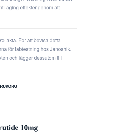
nti-aging effekter genom att
0% äkta. För att bevisa detta
erna för labtestning hos Janoshik.
ukten och lägger dessutom till
VARUKORG
rutide 10mg