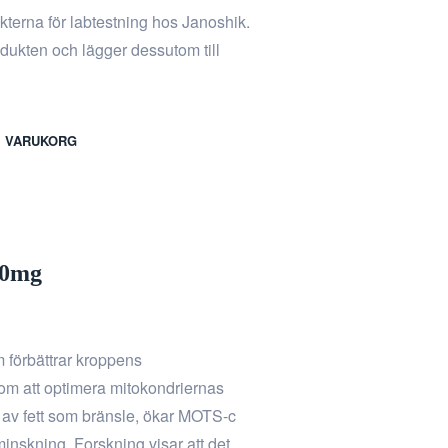
ukterna för labtestning hos Janoshik.
rodukten och lägger dessutom till
 I VARUKORG
10mg
 förbättrar kroppens
m att optimera mitokondriernas
 av fett som bränsle, ökar MOTS-c
minskning. Forskning visar att det