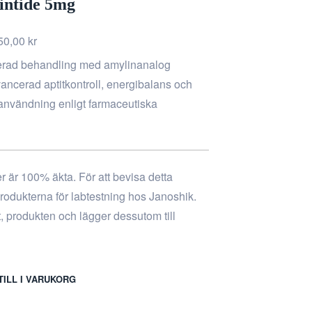
intide 5mg
50,00
kr
serad behandling med amylinanalog
ancerad aptitkontroll, energibalans och
 användning enligt farmaceutiska
er är 100% äkta. För att bevisa detta
 produkterna för labtestning hos Janoshik.
t, produkten och lägger dessutom till
TILL I VARUKORG