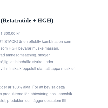
Retatrutide + HGH)
1 300,00
kr
T-STACK) är en effektiv kombination som
idigt som HGH bevarar muskelmassan.
trad ämnesomsättning, stödjer
jligt att bibehålla styrka under
vill minska kroppsfett utan att tappa muskler.
tider är 100% äkta. För att bevisa detta
 in produkterna för labtestning hos Janoshik.
stet, produkten och lägger dessutom till