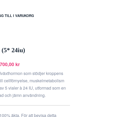
G TILL I VARUKORG
(5* 24iu)
 700,00
kr
llväxthormon som stödjer kroppens
ill cellförnyelse, muskelmetabolism
v 5 vialer à 24 IU, utformad som en
rad och jämn användning.
 100% äkta. För att bevisa detta