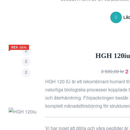
LÄG
REA -23%
HGH 120iu 
2
3 500,00
kr
HGH 120 IU är ett rekombinant humant ti
naturliga biologiska processer kopplade t
och återhämtning. Förpackningen består a
komplett månadsförsörjning för strukture
Vi har inget att dölja och våra peptider är