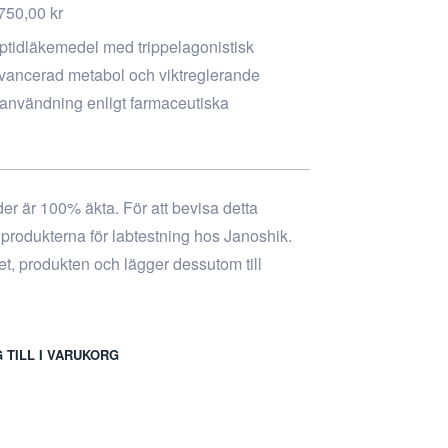
750,00
kr
eptidläkemedel med trippelagonistisk
avancerad metabol och viktreglerande
användning enligt farmaceutiska
ider är 100% äkta. För att bevisa detta
n produkterna för labtestning hos Janoshik.
tet, produkten och lägger dessutom till
 TILL I VARUKORG