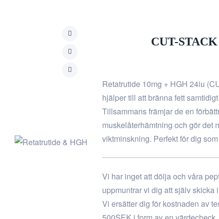
CUT-STACK (
Retatrutide 10mg + HGH 24iu (CU
hjälper till att bränna fett samt
Tillsammans främjar de en förbät
muskelåterhämtning och gör det mö
viktminskning. Perfekt för dig som 
Vi har inget att dölja och våra pep
uppmuntrar vi dig att själv skicka
Vi ersätter dig för kostnaden av te
500SEK i form av en värdecheck.