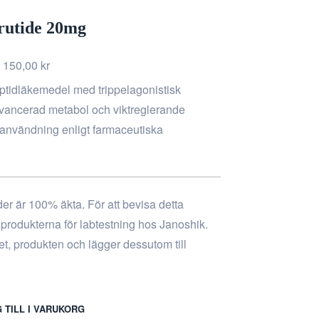
rutide 20mg
 150,00
kr
eptidläkemedel med trippelagonistisk
avancerad metabol och viktreglerande
användning enligt farmaceutiska
ider är 100% äkta. För att bevisa detta
n produkterna för labtestning hos Janoshik.
tet, produkten och lägger dessutom till
 TILL I VARUKORG